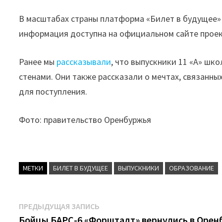
В масштабах страны платформа «Билет в будущее»
информация доступна на официальном сайте проек
Ранее мы
рассказывали
, что выпускники 11 «А» шк
стенами. Они также рассказали о мечтах, связанны
для поступления.
Фото: правительство Оренбуржья
МЕТКИ
БИЛЕТ В БУДУЩЕЕ
ВЫПУСКНИКИ
ОБРАЗОВАНИЕ
Навигация
Предыдущая
ПРЕДЫДУЩАЯ ЗАПИСЬ
запись:
Бойцы БАРС-6 «Форштадт» вернулись в Орен