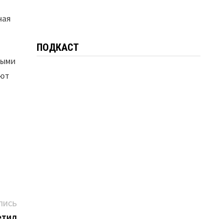
ная
ПОДКАСТ
ными
ают
Следующая
ПИСЬ
запись:
етил