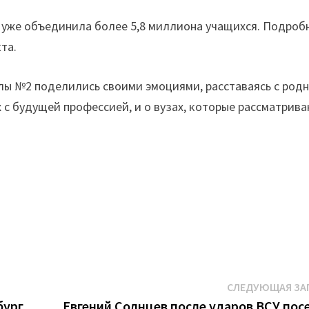
 уже объединила более 5,8 миллиона учащихся. Подроб
та.
олы №2 поделились своими эмоциями, расставаясь с род
х с будущей профессией, и о вузах, которые рассматрив
СЛЕДУЮЩАЯ ЗА
бург
Евгений Солнцев после ударов ВСУ пос