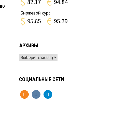
$
€
82.17
94.84
рдо
Биржевой курс
$
€
95.85
95.39
АРХИВЫ
Архивы
СОЦИАЛЬНЫЕ СЕТИ
odnoklassniki
vkontakte
telegram