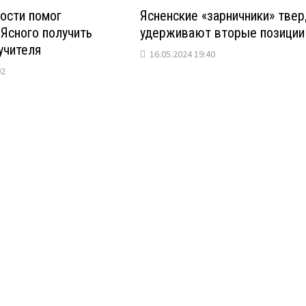
ости помог
Ясненские «зарничники» тве
Ясного получить
удерживают вторые позиции
учителя
16.05.2024 19:40
02